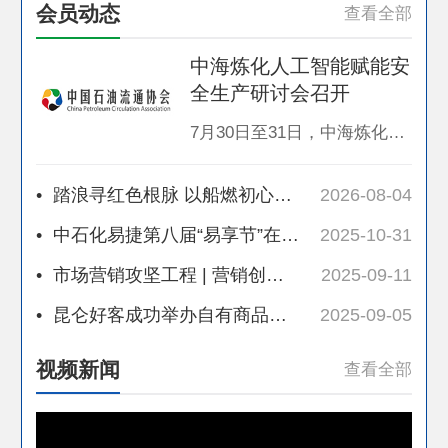
会员动态
查看全部
中海炼化人工智能赋能安
全生产研讨会召开
7月30日至31日，中海炼化人工智能赋能安全生产研讨会在京召开。本次研讨会由中海炼化主办、石化工程与材科院承办，来自中海炼化QHSE部、生产经营部、工程采办部、科技与信息化部及惠州石化、大榭石化、中海壳牌等16家所属单位的60余位业务骨干参会，华为、阿里、科大讯飞、清华大学等专家团队受邀参会。各方围绕“AI赋能炼化安全生产”主题，聚焦一线实际需求，就技术方案适配、实践经验等展开深入交流。炼化生产具有高温高压、连
•
踏浪寻红色根脉 以船燃初心护万里航程
2026-08-04
•
中石化易捷第八届“易享节”在太原启动
2025-10-31
•
市场营销攻坚工程 | 营销创新有妙招 促进增长见实效
2025-09-11
•
昆仑好客成功举办自有商品业务研讨会暨“辽品出辽”推介活动
2025-09-05
视频新闻
查看全部